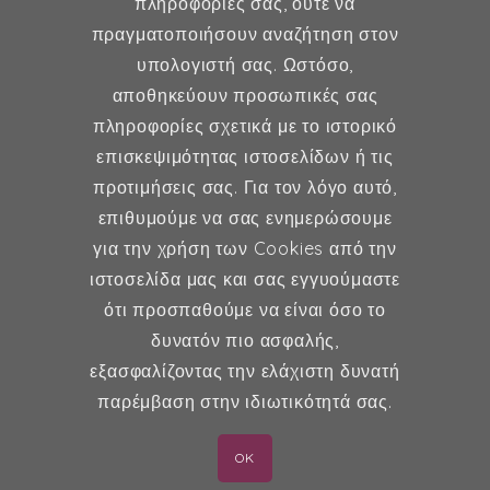
Γυναικολογία
πληροφορίες σας, ούτε να
πραγματοποιήσουν αναζήτηση στον
Υποβοηθούμενη Αναπαραγωγή
υπολογιστή σας. Ωστόσο,
Μαιευτική
αποθηκεύουν προσωπικές σας
πληροφορίες σχετικά με το ιστορικό
επισκεψιμότητας ιστοσελίδων ή τις
Επικοινωνία
προτιμήσεις σας. Για τον λόγο αυτό,
επιθυμούμε να σας ενημερώσουμε
Κερασούντος 5, Αθήνα 115 28
για την χρήση των Cookies από την
ιστοσελίδα μας και σας εγγυούμαστε
(30) 211 42 33 309
ότι προσπαθούμε να είναι όσο το
(30) 697 49 05 113
δυνατόν πιο ασφαλής,
fexidr@gmail.com
εξασφαλίζοντας την ελάχιστη δυνατή
παρέμβαση στην ιδιωτικότητά σας.
OK