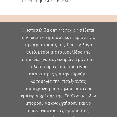
for the requested archive.
Η ιστοσελίδα dimitrafexi.gr σέβεται
την ιδιωτικότητά σας και μεριμνά για
την προστασίας της. Για τον λόγο
Δήμητρα Φέξη
αυτό, μέσω της ιστοσελίδας της
επιδιώκει να συγκεντρώνει μόνο τις
MD, MSc, FMH
πληροφορίες σας που είναι
Μαιευτήρας - Χειρουργός
απαραίτητες για την εύρυθμη
Γυναικολόγος
λειτουργία της, παρέχοντας
Μέλος ESHRE, ISA, FMH
ταυτόχρονα μία υψηλού επιπέδου
εμπειρία χρήσης της. Τα Cookies δεν
μπορούν να αναζητήσουν και να
επεξεργαστούν εξ ορισμού τις