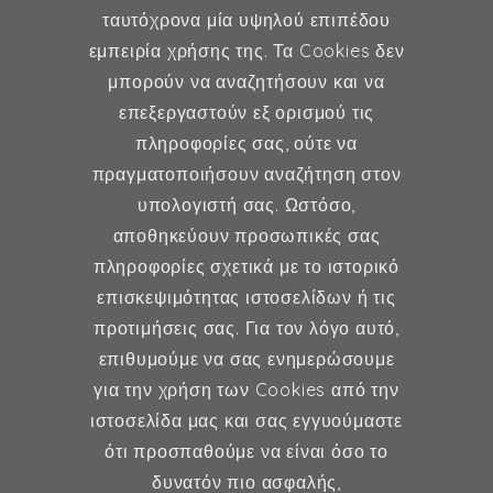
Μέλος ESHRE, ISA, FMH
ταυτόχρονα μία υψηλού επιπέδου
εμπειρία χρήσης της. Τα Cookies δεν
μπορούν να αναζητήσουν και να
επεξεργαστούν εξ ορισμού τις
Γυναικολογία
πληροφορίες σας, ούτε να
πραγματοποιήσουν αναζήτηση στον
Υποβοηθούμενη Αναπαραγωγή
υπολογιστή σας. Ωστόσο,
Μαιευτική
αποθηκεύουν προσωπικές σας
πληροφορίες σχετικά με το ιστορικό
επισκεψιμότητας ιστοσελίδων ή τις
Επικοινωνία
προτιμήσεις σας. Για τον λόγο αυτό,
επιθυμούμε να σας ενημερώσουμε
Κερασούντος 5, Αθήνα 115 28
για την χρήση των Cookies από την
ιστοσελίδα μας και σας εγγυούμαστε
(30) 211 42 33 309
ότι προσπαθούμε να είναι όσο το
(30) 697 49 05 113
δυνατόν πιο ασφαλής,