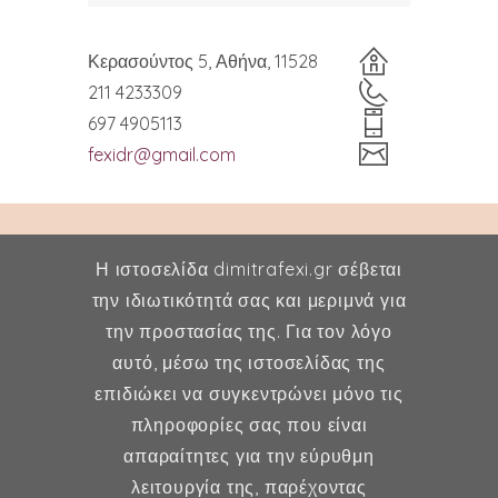
Κερασούντος 5, Αθήνα, 11528
211 4233309
697 4905113
fexidr@gmail.com
Η ιστοσελίδα dimitrafexi.gr σέβεται
την ιδιωτικότητά σας και μεριμνά για
την προστασίας της. Για τον λόγο
Δήμητρα Φέξη
αυτό, μέσω της ιστοσελίδας της
επιδιώκει να συγκεντρώνει μόνο τις
MD, MSc, FMH
πληροφορίες σας που είναι
Μαιευτήρας - Χειρουργός
απαραίτητες για την εύρυθμη
Γυναικολόγος
λειτουργία της, παρέχοντας