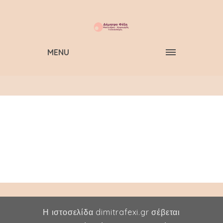
MENU
Η ιστοσελίδα dimitrafexi.gr σέβεται