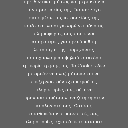
την ιδιωτικότητά σας και μεριμνά για
την προστασίας της. Για τον λόγο
Δήμητρα Φέξη
αυτό, μέσω της ιστοσελίδας της
επιδιώκει να συγκεντρώνει μόνο τις
MD, MSc, FMH
πληροφορίες σας που είναι
Μαιευτήρας - Χειρουργός
απαραίτητες για την εύρυθμη
Γυναικολόγος
λειτουργία της, παρέχοντας
Μέλος ESHRE, ISA, FMH
ταυτόχρονα μία υψηλού επιπέδου
εμπειρία χρήσης της. Τα Cookies δεν
μπορούν να αναζητήσουν και να
επεξεργαστούν εξ ορισμού τις
Γυναικολογία
πληροφορίες σας, ούτε να
πραγματοποιήσουν αναζήτηση στον
Υποβοηθούμενη Αναπαραγωγή
υπολογιστή σας. Ωστόσο,
Μαιευτική
αποθηκεύουν προσωπικές σας
πληροφορίες σχετικά με το ιστορικό