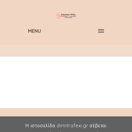
MENU
Η ιστοσελίδα dimitrafexi.gr σέβεται