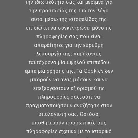
την ιδιωτικότητά σας και μεριμνά για
την προστασίας της. Για τον λόγο
Δήμητρα Φέξη
αυτό, μέσω της ιστοσελίδας της
επιδιώκει να συγκεντρώνει μόνο τις
MD, MSc, FMH
πληροφορίες σας που είναι
Μαιευτήρας - Χειρουργός
απαραίτητες για την εύρυθμη
Γυναικολόγος
λειτουργία της, παρέχοντας
Μέλος ESHRE, ISA, FMH
ταυτόχρονα μία υψηλού επιπέδου
εμπειρία χρήσης της. Τα Cookies δεν
μπορούν να αναζητήσουν και να
επεξεργαστούν εξ ορισμού τις
Γυναικολογία
πληροφορίες σας, ούτε να
πραγματοποιήσουν αναζήτηση στον
Υποβοηθούμενη Αναπαραγωγή
υπολογιστή σας. Ωστόσο,
Μαιευτική
αποθηκεύουν προσωπικές σας
πληροφορίες σχετικά με το ιστορικό