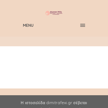
MENU
Η ιστοσελίδα dimitrafexi.gr σέβεται