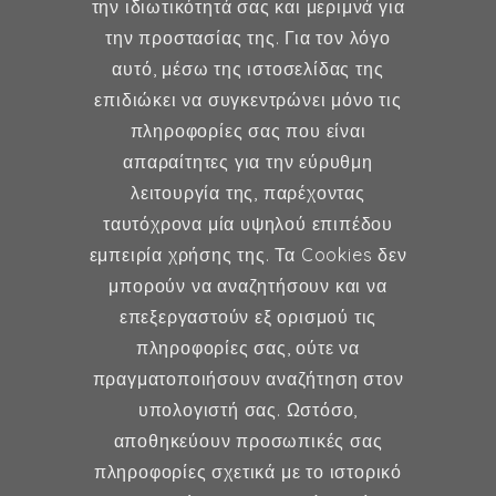
την ιδιωτικότητά σας και μεριμνά για
την προστασίας της. Για τον λόγο
Δήμητρα Φέξη
αυτό, μέσω της ιστοσελίδας της
επιδιώκει να συγκεντρώνει μόνο τις
MD, MSc, FMH
πληροφορίες σας που είναι
Μαιευτήρας - Χειρουργός
απαραίτητες για την εύρυθμη
Γυναικολόγος
λειτουργία της, παρέχοντας
Μέλος ESHRE, ISA, FMH
ταυτόχρονα μία υψηλού επιπέδου
εμπειρία χρήσης της. Τα Cookies δεν
μπορούν να αναζητήσουν και να
επεξεργαστούν εξ ορισμού τις
Γυναικολογία
πληροφορίες σας, ούτε να
πραγματοποιήσουν αναζήτηση στον
Υποβοηθούμενη Αναπαραγωγή
υπολογιστή σας. Ωστόσο,
Μαιευτική
αποθηκεύουν προσωπικές σας
πληροφορίες σχετικά με το ιστορικό