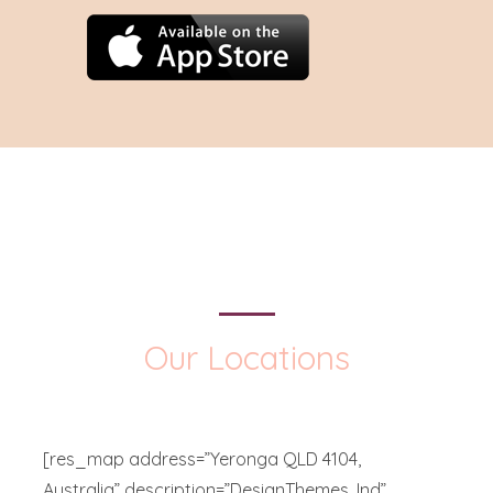
Our Locations
[res_map address=”Yeronga QLD 4104,
Australia” description=”DesignThemes, Ind”