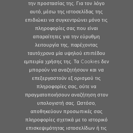
την προστασίας της. Για τον λόγο
Δήμητρα Φέξη
αυτό, μέσω της ιστοσελίδας της
επιδιώκει να συγκεντρώνει μόνο τις
MD, MSc, FMH
πληροφορίες σας που είναι
Μαιευτήρας - Χειρουργός
απαραίτητες για την εύρυθμη
Γυναικολόγος
λειτουργία της, παρέχοντας
Μέλος ESHRE, ISA, FMH
ταυτόχρονα μία υψηλού επιπέδου
εμπειρία χρήσης της. Τα Cookies δεν
μπορούν να αναζητήσουν και να
επεξεργαστούν εξ ορισμού τις
Γυναικολογία
πληροφορίες σας, ούτε να
πραγματοποιήσουν αναζήτηση στον
Υποβοηθούμενη Αναπαραγωγή
υπολογιστή σας. Ωστόσο,
Μαιευτική
αποθηκεύουν προσωπικές σας
πληροφορίες σχετικά με το ιστορικό
επισκεψιμότητας ιστοσελίδων ή τις