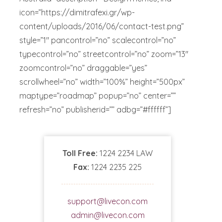
icon=”https://dimitrafexi.gr/wp-
content/uploads/2016/06/contact-test.png”
style=”1″ pancontrol=”no” scalecontrol=”no”
typecontrol=”no” streetcontrol=”no” zoom=”13″
zoomcontrol=”no” draggable=”yes”
scrollwheel=”no” width=”100%” height=”500px”
maptype=”roadmap” popup=”no” center=””
refresh=”no” publisherid=”” adbg=”#ffffff”]
Toll Free:
1224 2234 LAW
Fax:
1224 2235 225
support@livecon.com
admin@livecon.com