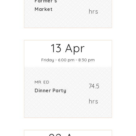
Farmer’s
Market
hrs
13
Apr
Friday
- 6:00 pm - 8:30 pm
MR. ED
74.5
Dinner Party
hrs