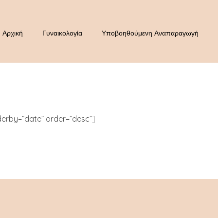
Αρχική
Γυναικολογία
Υποβοηθούμενη Αναπαραγωγή
erby=”date” order=”desc”]