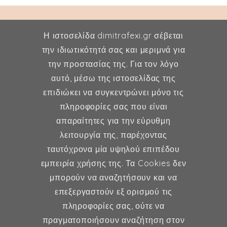
Η ιστοσελίδα dimitrafexi.gr σέβεται
την ιδιωτικότητά σας και μεριμνά για
την προστασίας της. Για τον λόγο
Δήμητρα Φέξη
αυτό, μέσω της ιστοσελίδας της
επιδιώκει να συγκεντρώνει μόνο τις
MD, MSc, FMH
πληροφορίες σας που είναι
Μαιευτήρας - Χειρουργός
απαραίτητες για την εύρυθμη
Γυναικολόγος
λειτουργία της, παρέχοντας
Μέλος ESHRE, ISA, FMH
ταυτόχρονα μία υψηλού επιπέδου
εμπειρία χρήσης της. Τα Cookies δεν
μπορούν να αναζητήσουν και να
επεξεργαστούν εξ ορισμού τις
Γυναικολογία
πληροφορίες σας, ούτε να
πραγματοποιήσουν αναζήτηση στον
Υποβοηθούμενη Αναπαραγωγή