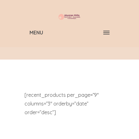
MENU
[recent_products per_page=”9″
columns=”3″ orderby=”date”
order=”desc”]