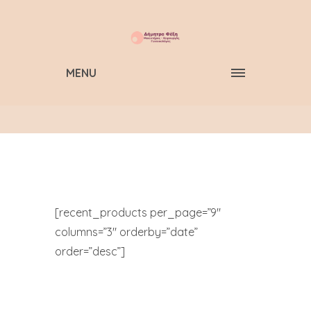
MENU
[recent_products per_page=”9″
columns=”3″ orderby=”date”
order=”desc”]