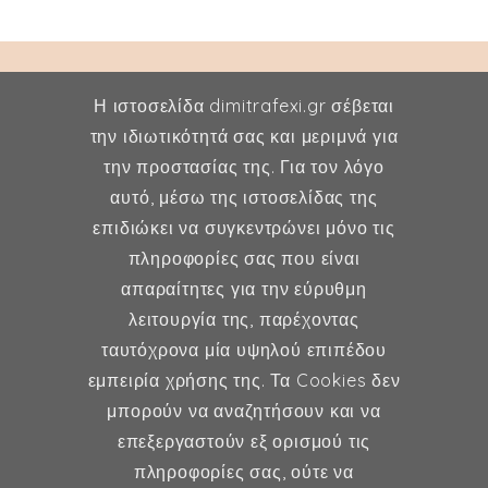
Η ιστοσελίδα dimitrafexi.gr σέβεται
την ιδιωτικότητά σας και μεριμνά για
την προστασίας της. Για τον λόγο
Δήμητρα Φέξη
αυτό, μέσω της ιστοσελίδας της
επιδιώκει να συγκεντρώνει μόνο τις
MD, MSc, FMH
πληροφορίες σας που είναι
Μαιευτήρας - Χειρουργός
απαραίτητες για την εύρυθμη
Γυναικολόγος
λειτουργία της, παρέχοντας
Μέλος ESHRE, ISA, FMH
ταυτόχρονα μία υψηλού επιπέδου
εμπειρία χρήσης της. Τα Cookies δεν
μπορούν να αναζητήσουν και να
επεξεργαστούν εξ ορισμού τις
Γυναικολογία
πληροφορίες σας, ούτε να