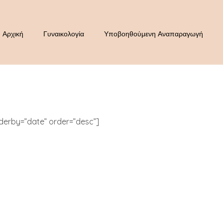
Αρχική
Γυναικολογία
Υποβοηθούμενη Αναπαραγωγή
derby=”date” order=”desc”]