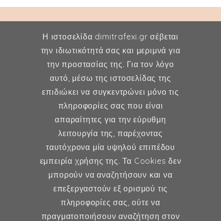
Η ιστοσελίδα dimitrafexi.gr σέβεται
την ιδιωτικότητά σας και μεριμνά για
την προστασίας της. Για τον λόγο
Δήμητρα Φέξη
αυτό, μέσω της ιστοσελίδας της
επιδιώκει να συγκεντρώνει μόνο τις
MD, MSc, FMH
πληροφορίες σας που είναι
Μαιευτήρας - Χειρουργός
απαραίτητες για την εύρυθμη
Γυναικολόγος
λειτουργία της, παρέχοντας
Μέλος ESHRE, ISA, FMH
ταυτόχρονα μία υψηλού επιπέδου
εμπειρία χρήσης της. Τα Cookies δεν
μπορούν να αναζητήσουν και να
επεξεργαστούν εξ ορισμού τις
Γυναικολογία
πληροφορίες σας, ούτε να
πραγματοποιήσουν αναζήτηση στον
Υποβοηθούμενη Αναπαραγωγή