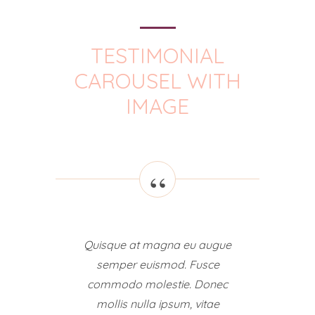
TESTIMONIAL
CAROUSEL WITH
IMAGE
Quisque at magna eu augue
Lore
semper euismod. Fusce
cons
commodo molestie. Donec
Mae
mollis nulla ipsum, vitae
volutp