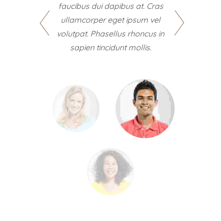
faucibus dui dapibus at. Cras
dolo
ullamcorper eget ipsum vel
dolo
volutpat. Phasellus rhoncus in
adip
sapien tincidunt mollis.