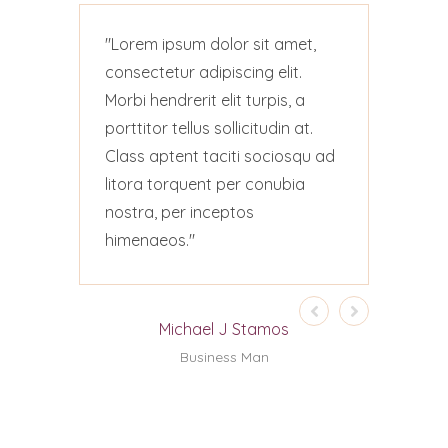
Lorem ipsum dolor sit amet,
Lor
consectetur adipiscing elit.
cons
Morbi hendrerit elit turpis, a
Morb
porttitor tellus sollicitudin at.
portt
Class aptent taciti sociosqu ad
Clas
litora torquent per conubia
lito
nostra, per inceptos
nost
himenaeos.
him
Michael J Stamos
Business Man