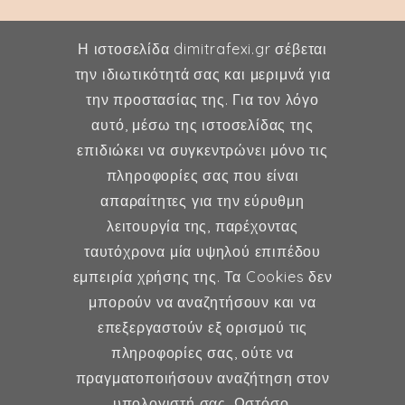
Η ιστοσελίδα dimitrafexi.gr σέβεται
την ιδιωτικότητά σας και μεριμνά για
την προστασίας της. Για τον λόγο
Δήμητρα Φέξη
αυτό, μέσω της ιστοσελίδας της
επιδιώκει να συγκεντρώνει μόνο τις
MD, MSc, FMH
πληροφορίες σας που είναι
Μαιευτήρας - Χειρουργός
απαραίτητες για την εύρυθμη
Γυναικολόγος
λειτουργία της, παρέχοντας
Μέλος ESHRE, ISA, FMH
ταυτόχρονα μία υψηλού επιπέδου
εμπειρία χρήσης της. Τα Cookies δεν
μπορούν να αναζητήσουν και να
επεξεργαστούν εξ ορισμού τις
Γυναικολογία
πληροφορίες σας, ούτε να
πραγματοποιήσουν αναζήτηση στον
Υποβοηθούμενη Αναπαραγωγή
υπολογιστή σας. Ωστόσο,