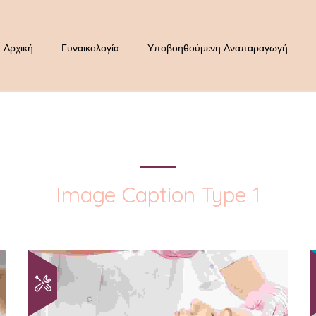
Αρχική
Γυναικολογία
Υποβοηθούμενη Αναπαραγωγή
Image Caption Type 1