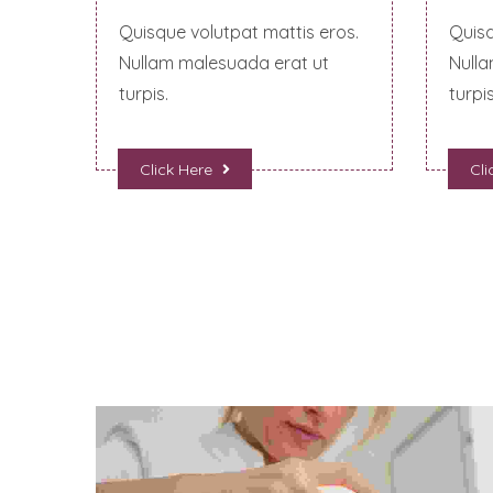
Quisque volutpat mattis eros.
Quisq
Nullam malesuada erat ut
Nulla
turpis.
turpis
Click Here
Cli