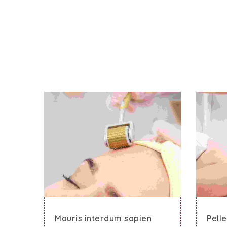
Mauris interdum sapien
Pell