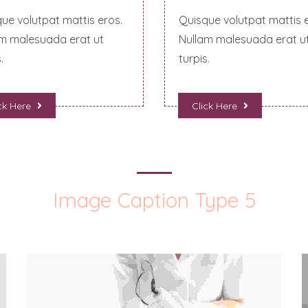
ue volutpat mattis eros.
Quisque volutpat mattis e
m malesuada erat ut
Nullam malesuada erat u
.
turpis.
ck Here
Click Here
Image Caption Type 5