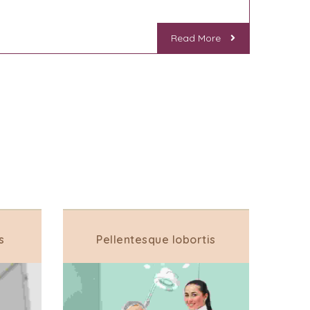
Read More
s
Pellentesque lobortis