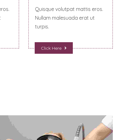
ros.
Quisque volutpat mattis eros.
t
Nullam malesuada erat ut
turpis.
Click Here