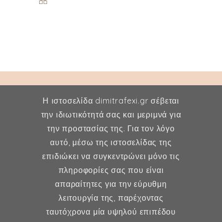
Η ιστοσελίδα dimitrafexi.gr σέβεται
την ιδιωτικότητά σας και μεριμνά για
την προστασίας της. Για τον λόγο
Δήμητρα Φέξη
αυτό, μέσω της ιστοσελίδας της
επιδιώκει να συγκεντρώνει μόνο τις
MD, MSc, FMH
πληροφορίες σας που είναι
Μαιευτήρας - Χειρουργός
απαραίτητες για την εύρυθμη
Γυναικολόγος
λειτουργία της, παρέχοντας
Μέλος ESHRE, ISA, FMH
ταυτόχρονα μία υψηλού επιπέδου