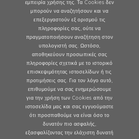
εμπειρία χρήσης της. Τα Cookies δεν
μπορούν να αναζητήσουν και να
επεξεργαστούν εξ ορισμού τις
Γυναικολογία
πληροφορίες σας, ούτε να
πραγματοποιήσουν αναζήτηση στον
Υποβοηθούμενη Αναπαραγωγή
υπολογιστή σας. Ωστόσο,
Μαιευτική
αποθηκεύουν προσωπικές σας
πληροφορίες σχετικά με το ιστορικό
επισκεψιμότητας ιστοσελίδων ή τις
Επικοινωνία
προτιμήσεις σας. Για τον λόγο αυτό,
επιθυμούμε να σας ενημερώσουμε
Κερασούντος 5, Αθήνα 115 28
για την χρήση των Cookies από την
ιστοσελίδα μας και σας εγγυούμαστε
(30) 211 42 33 309
ότι προσπαθούμε να είναι όσο το
(30) 697 49 05 113
δυνατόν πιο ασφαλής,
fexidr@gmail.com
εξασφαλίζοντας την ελάχιστη δυνατή