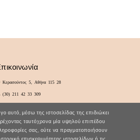
πικοινωνία
Κερασούντος 5, Αθήνα 115 28
(30) 211 42 33 309
(30) 697 49 05 113
λόγο αυτό, μέσω της ιστοσελίδας της επιδιώκει
fexidr@gmail.com
παρέχοντας ταυτόχρονα μία υψηλού επιπέδου
πληροφορίες σας, ούτε να πραγματοποιήσουν
στορικό επισκεψιμότητας ιστοσελίδων ή τις