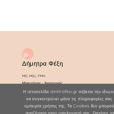
Δήμητρα Φέξη
MD, MSc, FMH
Μαιευτήρας - Χειρουργός
Γυναικολόγος
Η ιστοσελίδα dimitrafexi.gr σέβεται την ιδιωτ
να συγκεντρώνει μόνο τις πληροφορίες σας 
Μέλος ESHRE, ISA, FMH
εμπειρία χρήσης της. Τα Cookies δεν μπορο
αναζήτηση στον υπολογιστή σας. Ωστόσο, απ