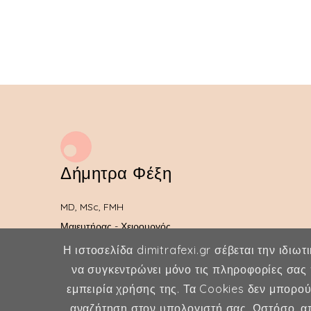
Δήμητρα Φέξη
MD, MSc, FMH
Μαιευτήρας - Χειρουργός
Γυναικολόγος
Η ιστοσελίδα dimitrafexi.gr σέβεται την ιδιωτ
να συγκεντρώνει μόνο τις πληροφορίες σας 
Μέλος ESHRE, ISA, FMH
εμπειρία χρήσης της. Τα Cookies δεν μπορο
αναζήτηση στον υπολογιστή σας. Ωστόσο, απ