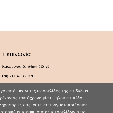
πικοινωνία
Κερασούντος 5, Αθήνα 115 28
(30) 211 42 33 309
(30) 697 49 05 113
λόγο αυτό, μέσω της ιστοσελίδας της επιδιώκει
fexidr@gmail.com
παρέχοντας ταυτόχρονα μία υψηλού επιπέδου
πληροφορίες σας, ούτε να πραγματοποιήσουν
στορικό επισκεψιμότητας ιστοσελίδων ή τις