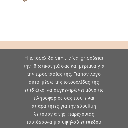
Η ιστοσελίδα dimitrafexi.gr σέβεται
την ιδιωτικότητά σας και μεριμνά για
την προστασίας της. Για τον λόγο
Δήμητρα Φέξη
αυτό, μέσω της ιστοσελίδας της
επιδιώκει να συγκεντρώνει μόνο τις
MD, MSc, FMH
πληροφορίες σας που είναι
Μαιευτήρας - Χειρουργός
απαραίτητες για την εύρυθμη
Γυναικολόγος
λειτουργία της, παρέχοντας
Μέλος ESHRE, ISA, FMH
ταυτόχρονα μία υψηλού επιπέδου