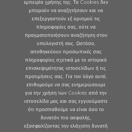
εμπειρία χρήσης της. Τα Cookies δεν
μπορούν να αναζητήσουν και να
επεξεργαστούν εξ ορισμού τις
Γυναικολογία
πληροφορίες σας, ούτε να
πραγματοποιήσουν αναζήτηση στον
Υποβοηθούμενη Αναπαραγωγή
υπολογιστή σας. Ωστόσο,
Μαιευτική
αποθηκεύουν προσωπικές σας
πληροφορίες σχετικά με το ιστορικό
επισκεψιμότητας ιστοσελίδων ή τις
Επικοινωνία
προτιμήσεις σας. Για τον λόγο αυτό,
επιθυμούμε να σας ενημερώσουμε
Κερασούντος 5, Αθήνα 115 28
για την χρήση των Cookies από την
ιστοσελίδα μας και σας εγγυούμαστε
(30) 211 42 33 309
ότι προσπαθούμε να είναι όσο το
(30) 697 49 05 113
δυνατόν πιο ασφαλής,
fexidr@gmail.com
εξασφαλίζοντας την ελάχιστη δυνατή