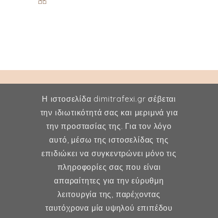
Η ιστοσελίδα dimitrafexi.gr σέβεται
την ιδιωτικότητά σας και μεριμνά για
την προστασίας της. Για τον λόγο
Δήμητρα Φέξη
αυτό, μέσω της ιστοσελίδας της
επιδιώκει να συγκεντρώνει μόνο τις
MD, MSc, FMH
πληροφορίες σας που είναι
Μαιευτήρας - Χειρουργός
απαραίτητες για την εύρυθμη
Γυναικολόγος
λειτουργία της, παρέχοντας
Μέλος ESHRE, ISA, FMH
ταυτόχρονα μία υψηλού επιπέδου