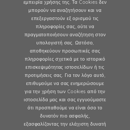
εμπειρία χρήσης της. Τα Cookies δεν
μπορούν να αναζητήσουν και να
επεξεργαστούν εξ ορισμού τις
Γυναικολογία
πληροφορίες σας, ούτε να
πραγματοποιήσουν αναζήτηση στον
Υποβοηθούμενη Αναπαραγωγή
υπολογιστή σας. Ωστόσο,
Μαιευτική
αποθηκεύουν προσωπικές σας
πληροφορίες σχετικά με το ιστορικό
επισκεψιμότητας ιστοσελίδων ή τις
Επικοινωνία
προτιμήσεις σας. Για τον λόγο αυτό,
επιθυμούμε να σας ενημερώσουμε
Κερασούντος 5, Αθήνα 115 28
για την χρήση των Cookies από την
ιστοσελίδα μας και σας εγγυούμαστε
(30) 211 42 33 309
ότι προσπαθούμε να είναι όσο το
(30) 697 49 05 113
δυνατόν πιο ασφαλής,
fexidr@gmail.com
εξασφαλίζοντας την ελάχιστη δυνατή