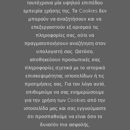
ταυτόχρονα μία υψηλού επιπέδου
εμπειρία χρήσης της. Τα Cookies δεν
μπορούν να αναζητήσουν και να
επεξεργαστούν εξ ορισμού τις
Γυναικολογία
πληροφορίες σας, ούτε να
πραγματοποιήσουν αναζήτηση στον
Υποβοηθούμενη Αναπαραγωγή
υπολογιστή σας. Ωστόσο,
Μαιευτική
αποθηκεύουν προσωπικές σας
πληροφορίες σχετικά με το ιστορικό
επισκεψιμότητας ιστοσελίδων ή τις
Επικοινωνία
προτιμήσεις σας. Για τον λόγο αυτό,
επιθυμούμε να σας ενημερώσουμε
Κερασούντος 5, Αθήνα 115 28
για την χρήση των Cookies από την
ιστοσελίδα μας και σας εγγυούμαστε
(30) 211 42 33 309
ότι προσπαθούμε να είναι όσο το
(30) 697 49 05 113
δυνατόν πιο ασφαλής,