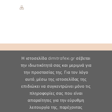
Η ιστοσελίδα dimitrafexi.gr σέβεται
την ιδιωτικότητά σας και μεριμνά για
την προστασίας της. Για τον λόγο
Δήμητρα Φέξη
αυτό, μέσω της ιστοσελίδας της
επιδιώκει να συγκεντρώνει μόνο τις
MD, MSc, FMH
πληροφορίες σας που είναι
Μαιευτήρας - Χειρουργός
απαραίτητες για την εύρυθμη
Γυναικολόγος
λειτουργία της, παρέχοντας
Μέλος ESHRE, ISA, FMH