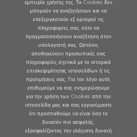
εμπειρία χρήσης της. Τα Cookies δεν
μπορούν να αναζητήσουν και να
επεξεργαστούν εξ ορισμού τις
Γυναικολογία
πληροφορίες σας, ούτε να
πραγματοποιήσουν αναζήτηση στον
Υποβοηθούμενη Αναπαραγωγή
υπολογιστή σας. Ωστόσο,
Μαιευτική
αποθηκεύουν προσωπικές σας
πληροφορίες σχετικά με το ιστορικό
επισκεψιμότητας ιστοσελίδων ή τις
Επικοινωνία
προτιμήσεις σας. Για τον λόγο αυτό,
επιθυμούμε να σας ενημερώσουμε
Κερασούντος 5, Αθήνα 115 28
για την χρήση των Cookies από την
ιστοσελίδα μας και σας εγγυούμαστε
(30) 211 42 33 309
ότι προσπαθούμε να είναι όσο το
(30) 697 49 05 113
δυνατόν πιο ασφαλής,
fexidr@gmail.com
εξασφαλίζοντας την ελάχιστη δυνατή