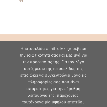
Η ιστοσελίδα dimitrafexi.gr σέβεται
την ιδιωτικότητά σας και μεριμνά για
την προστασίας της. Για τον λόγο
Δήμητρα Φέξη
αυτό, μέσω της ιστοσελίδας της
επιδιώκει να συγκεντρώνει μόνο τις
MD, MSc, FMH
πληροφορίες σας που είναι
Μαιευτήρας - Χειρουργός
απαραίτητες για την εύρυθμη
Γυναικολόγος
λειτουργία της, παρέχοντας
Μέλος ESHRE, ISA, FMH
ταυτόχρονα μία υψηλού επιπέδου