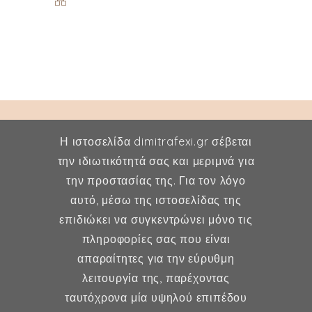
Η ιστοσελίδα dimitrafexi.gr σέβεται
την ιδιωτικότητά σας και μεριμνά για
την προστασίας της. Για τον λόγο
Δήμητρα Φέξη
αυτό, μέσω της ιστοσελίδας της
επιδιώκει να συγκεντρώνει μόνο τις
MD, MSc, FMH
πληροφορίες σας που είναι
Μαιευτήρας - Χειρουργός
απαραίτητες για την εύρυθμη
Γυναικολόγος
λειτουργία της, παρέχοντας
Μέλος ESHRE, ISA, FMH
ταυτόχρονα μία υψηλού επιπέδου