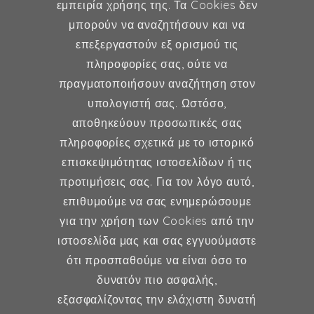
εμπειρία χρήσης της. Τα Cookies δεν
μπορούν να αναζητήσουν και να
επεξεργαστούν εξ ορισμού τις
Γυναικολογία
πληροφορίες σας, ούτε να
πραγματοποιήσουν αναζήτηση στον
Υποβοηθούμενη Αναπαραγωγή
υπολογιστή σας. Ωστόσο,
Μαιευτική
αποθηκεύουν προσωπικές σας
πληροφορίες σχετικά με το ιστορικό
επισκεψιμότητας ιστοσελίδων ή τις
Επικοινωνία
προτιμήσεις σας. Για τον λόγο αυτό,
επιθυμούμε να σας ενημερώσουμε
Κερασούντος 5, Αθήνα 115 28
για την χρήση των Cookies από την
ιστοσελίδα μας και σας εγγυούμαστε
(30) 211 42 33 309
ότι προσπαθούμε να είναι όσο το
(30) 697 49 05 113
δυνατόν πιο ασφαλής,
fexidr@gmail.com
εξασφαλίζοντας την ελάχιστη δυνατή