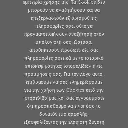
εμπειρία χρήσης της. Τα Cookies δεν
μπορούν να αναζητήσουν και να
επεξεργαστούν εξ ορισμού τις
Γυναικολογία
πληροφορίες σας, ούτε να
πραγματοποιήσουν αναζήτηση στον
Υποβοηθούμενη Αναπαραγωγή
υπολογιστή σας. Ωστόσο,
Μαιευτική
αποθηκεύουν προσωπικές σας
πληροφορίες σχετικά με το ιστορικό
επισκεψιμότητας ιστοσελίδων ή τις
Επικοινωνία
προτιμήσεις σας. Για τον λόγο αυτό,
επιθυμούμε να σας ενημερώσουμε
Κερασούντος 5, Αθήνα 115 28
για την χρήση των Cookies από την
ιστοσελίδα μας και σας εγγυούμαστε
(30) 211 42 33 309
ότι προσπαθούμε να είναι όσο το
(30) 697 49 05 113
δυνατόν πιο ασφαλής,
fexidr@gmail.com
εξασφαλίζοντας την ελάχιστη δυνατή