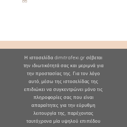
Η ιστοσελίδα dimitrafexi.gr σέβεται
την ιδιωτικότητά σας και μεριμνά για
την προστασίας της. Για τον λόγο
Δήμητρα Φέξη
αυτό, μέσω της ιστοσελίδας της
επιδιώκει να συγκεντρώνει μόνο τις
MD, MSc, FMH
πληροφορίες σας που είναι
Μαιευτήρας - Χειρουργός
απαραίτητες για την εύρυθμη
Γυναικολόγος
λειτουργία της, παρέχοντας
Μέλος ESHRE, ISA, FMH
ταυτόχρονα μία υψηλού επιπέδου