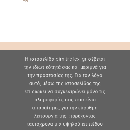
Η ιστοσελίδα dimitrafexi.gr σέβεται
την ιδιωτικότητά σας και μεριμνά για
την προστασίας της. Για τον λόγο
Δήμητρα Φέξη
αυτό, μέσω της ιστοσελίδας της
επιδιώκει να συγκεντρώνει μόνο τις
MD, MSc, FMH
πληροφορίες σας που είναι
Μαιευτήρας - Χειρουργός
απαραίτητες για την εύρυθμη
Γυναικολόγος
λειτουργία της, παρέχοντας
Μέλος ESHRE, ISA, FMH
ταυτόχρονα μία υψηλού επιπέδου