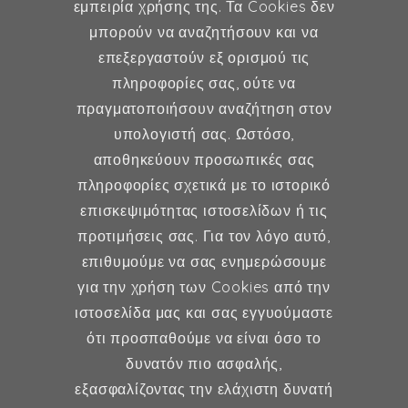
εμπειρία χρήσης της. Τα Cookies δεν
μπορούν να αναζητήσουν και να
επεξεργαστούν εξ ορισμού τις
Γυναικολογία
πληροφορίες σας, ούτε να
πραγματοποιήσουν αναζήτηση στον
Υποβοηθούμενη Αναπαραγωγή
υπολογιστή σας. Ωστόσο,
Μαιευτική
αποθηκεύουν προσωπικές σας
πληροφορίες σχετικά με το ιστορικό
επισκεψιμότητας ιστοσελίδων ή τις
Επικοινωνία
προτιμήσεις σας. Για τον λόγο αυτό,
επιθυμούμε να σας ενημερώσουμε
Κερασούντος 5, Αθήνα 115 28
για την χρήση των Cookies από την
ιστοσελίδα μας και σας εγγυούμαστε
(30) 211 42 33 309
ότι προσπαθούμε να είναι όσο το
(30) 697 49 05 113
δυνατόν πιο ασφαλής,
fexidr@gmail.com
εξασφαλίζοντας την ελάχιστη δυνατή