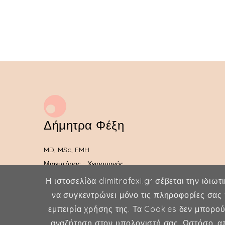
Δήμητρα Φέξη
MD, MSc, FMH
Μαιευτήρας - Χειρουργός
Γυναικολόγος
Η ιστοσελίδα dimitrafexi.gr σέβεται την ιδιωτ
να συγκεντρώνει μόνο τις πληροφορίες σας 
Μέλος ESHRE, ISA, FMH
εμπειρία χρήσης της. Τα Cookies δεν μπορο
αναζήτηση στον υπολογιστή σας. Ωστόσο, απ