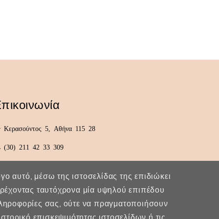
πικοινωνία
Κερασούντος 5, Αθήνα 115 28
(30) 211 42 33 309
(30) 697 49 05 113
λόγο αυτό, μέσω της ιστοσελίδας της επιδιώκει
fexidr@gmail.com
παρέχοντας ταυτόχρονα μία υψηλού επιπέδου
πληροφορίες σας, ούτε να πραγματοποιήσουν
στορικό επισκεψιμότητας ιστοσελίδων ή τις