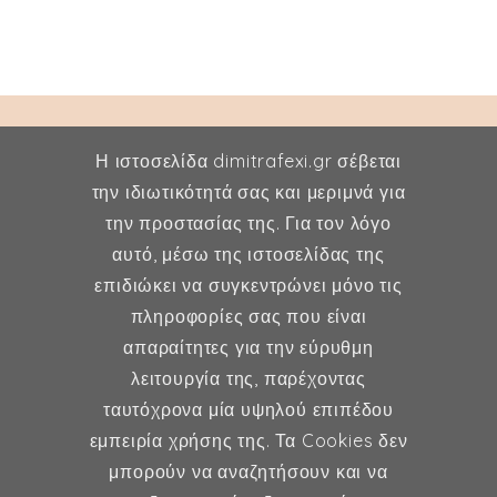
Η ιστοσελίδα dimitrafexi.gr σέβεται
την ιδιωτικότητά σας και μεριμνά για
την προστασίας της. Για τον λόγο
Δήμητρα Φέξη
αυτό, μέσω της ιστοσελίδας της
επιδιώκει να συγκεντρώνει μόνο τις
MD, MSc, FMH
πληροφορίες σας που είναι
Μαιευτήρας - Χειρουργός
απαραίτητες για την εύρυθμη
Γυναικολόγος
λειτουργία της, παρέχοντας
Μέλος ESHRE, ISA, FMH
ταυτόχρονα μία υψηλού επιπέδου
εμπειρία χρήσης της. Τα Cookies δεν
μπορούν να αναζητήσουν και να