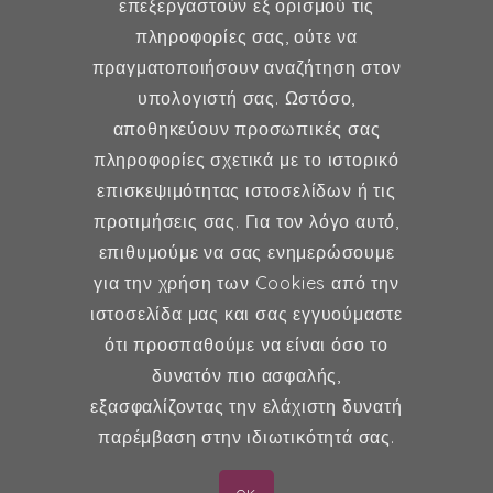
επεξεργαστούν εξ ορισμού τις
Γυναικολογία
πληροφορίες σας, ούτε να
πραγματοποιήσουν αναζήτηση στον
Υποβοηθούμενη Αναπαραγωγή
υπολογιστή σας. Ωστόσο,
Μαιευτική
αποθηκεύουν προσωπικές σας
πληροφορίες σχετικά με το ιστορικό
επισκεψιμότητας ιστοσελίδων ή τις
Επικοινωνία
προτιμήσεις σας. Για τον λόγο αυτό,
επιθυμούμε να σας ενημερώσουμε
Κερασούντος 5, Αθήνα 115 28
για την χρήση των Cookies από την
ιστοσελίδα μας και σας εγγυούμαστε
(30) 211 42 33 309
ότι προσπαθούμε να είναι όσο το
(30) 697 49 05 113
δυνατόν πιο ασφαλής,
fexidr@gmail.com
εξασφαλίζοντας την ελάχιστη δυνατή
παρέμβαση στην ιδιωτικότητά σας.