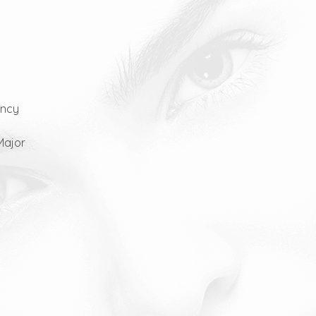
ancy
Major