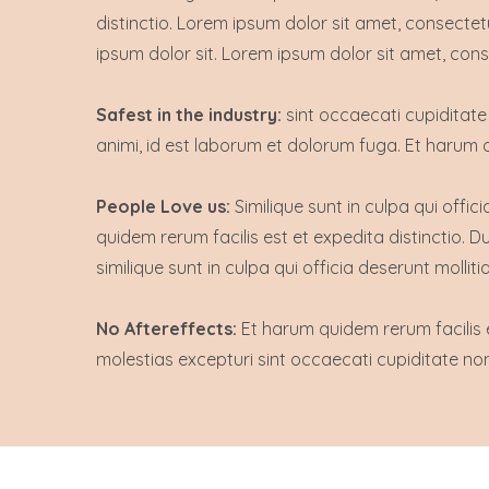
distinctio. Lorem ipsum dolor sit amet, consectet
ipsum dolor sit. Lorem ipsum dolor sit amet, conse
Safest in the industry:
sint occaecati cupiditate 
animi, id est laborum et dolorum fuga. Et harum qu
People Love us:
Similique sunt in culpa qui offic
quidem rerum facilis est et expedita distinctio. 
similique sunt in culpa qui officia deserunt mollit
No Aftereffects:
Et harum quidem rerum facilis e
molestias excepturi sint occaecati cupiditate no