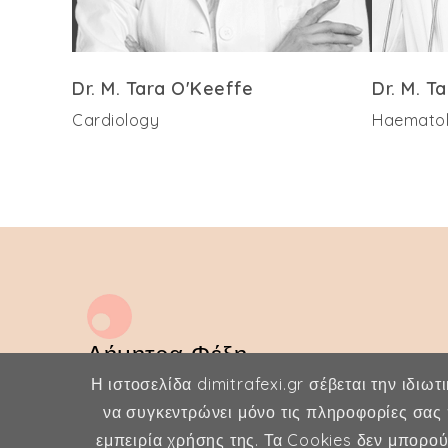
Dr. M. Tara O'Keeffe
Dr. M. T
Cardiology
Haemato
Δήμητρα Φέξη
Η ιστοσελίδα dimitrafexi.gr σέβεται την ιδιωτ
MD, MSc, FMH
να συγκεντρώνει μόνο τις πληροφορίες σας 
Μαιευτήρας - Χειρουργός
εμπειρία χρήσης της. Τα Cookies δεν μπορο