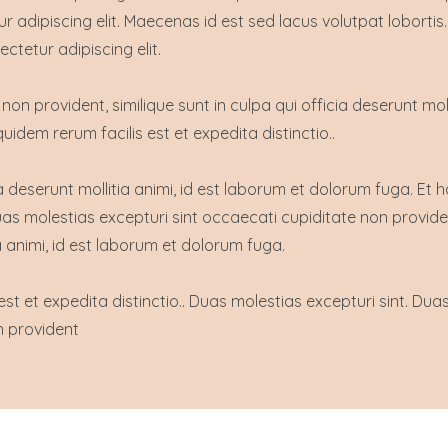
ur adipiscing elit. Maecenas id est sed lacus volutpat lobortis
ctetur adipiscing elit.
non provident, similique sunt in culpa qui officia deserunt moll
idem rerum facilis est et expedita distinctio..
ia deserunt mollitia animi, id est laborum et dolorum fuga. Et
Duas molestias excepturi sint occaecati cupiditate non provide
ia animi, id est laborum et dolorum fuga.
st et expedita distinctio.. Duas molestias excepturi sint. Dua
n provident