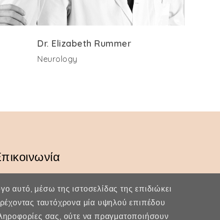
Dr. Elizabeth Rummer
Neurology
πικοινωνία
Κερασούντος 5, Αθήνα 115 28
λόγο αυτό, μέσω της ιστοσελίδας της επιδιώκει
(30) 211 42 33 309
παρέχοντας ταυτόχρονα μία υψηλού επιπέδου
πληροφορίες σας, ούτε να πραγματοποιήσουν
(30) 697 49 05 113