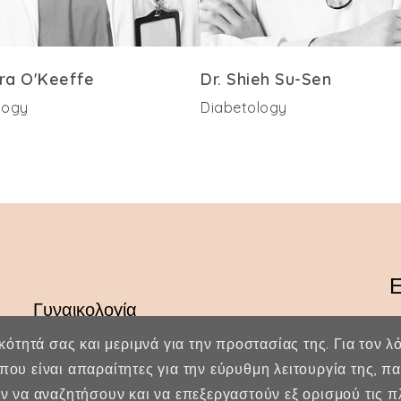
ara O'Keeffe
Dr. Shieh Su-Sen
logy
Diabetology
Ε
Γυναικολογία
Υποβοηθούμενη Αναπαραγωγή
ικότητά σας και μεριμνά για την προστασίας της. Για τον 
που είναι απαραίτητες για την εύρυθμη λειτουργία της, 
Μαιευτική
ύν να αναζητήσουν και να επεξεργαστούν εξ ορισμού τις 