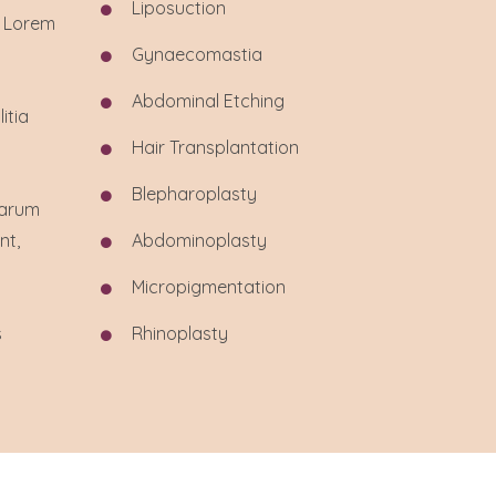
Liposuction
. Lorem
Gynaecomastia
Abdominal
Etching
itia
Hair Transplantation
Blepharoplasty
 harum
nt,
Abdominoplasty
Micropigmentation
s
Rhinoplasty