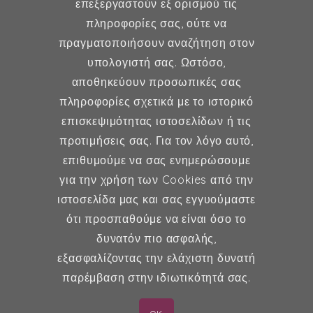
επεξεργαστούν εξ ορισμού τις
Γυναικολογία
πληροφορίες σας, ούτε να
πραγματοποιήσουν αναζήτηση στον
Υποβοηθούμενη Αναπαραγωγή
υπολογιστή σας. Ωστόσο,
Μαιευτική
αποθηκεύουν προσωπικές σας
πληροφορίες σχετικά με το ιστορικό
επισκεψιμότητας ιστοσελίδων ή τις
Επικοινωνία
προτιμήσεις σας. Για τον λόγο αυτό,
επιθυμούμε να σας ενημερώσουμε
Κερασούντος 5, Αθήνα 115 28
για την χρήση των Cookies από την
ιστοσελίδα μας και σας εγγυούμαστε
(30) 211 42 33 309
ότι προσπαθούμε να είναι όσο το
(30) 697 49 05 113
δυνατόν πιο ασφαλής,
fexidr@gmail.com
εξασφαλίζοντας την ελάχιστη δυνατή
παρέμβαση στην ιδιωτικότητά σας.