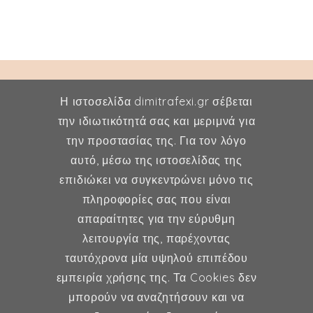
Η ιστοσελίδα dimitrafexi.gr σέβεται
την ιδιωτικότητά σας και μεριμνά για
την προστασίας της. Για τον λόγο
Δήμητρα Φέξη
αυτό, μέσω της ιστοσελίδας της
επιδιώκει να συγκεντρώνει μόνο τις
MD, MSc, FMH
πληροφορίες σας που είναι
Μαιευτήρας - Χειρουργός
απαραίτητες για την εύρυθμη
Γυναικολόγος
λειτουργία της, παρέχοντας
Μέλος ESHRE, ISA, FMH
ταυτόχρονα μία υψηλού επιπέδου
εμπειρία χρήσης της. Τα Cookies δεν
μπορούν να αναζητήσουν και να