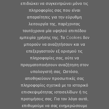
επιδιώκει να συγκεντρώνει μόνο τις
MD, MSc, FMH
πληροφορίες σας που είναι
Μαιευτήρας - Χειρουργός
απαραίτητες για την εύρυθμη
Γυναικολόγος
λειτουργία της, παρέχοντας
Μέλος ESHRE, ISA, FMH
ταυτόχρονα μία υψηλού επιπέδου
εμπειρία χρήσης της. Τα Cookies δεν
μπορούν να αναζητήσουν και να
επεξεργαστούν εξ ορισμού τις
Γυναικολογία
πληροφορίες σας, ούτε να
πραγματοποιήσουν αναζήτηση στον
Υποβοηθούμενη Αναπαραγωγή
υπολογιστή σας. Ωστόσο,
Μαιευτική
αποθηκεύουν προσωπικές σας
πληροφορίες σχετικά με το ιστορικό
επισκεψιμότητας ιστοσελίδων ή τις
Επικοινωνία
προτιμήσεις σας. Για τον λόγο αυτό,
επιθυμούμε να σας ενημερώσουμε