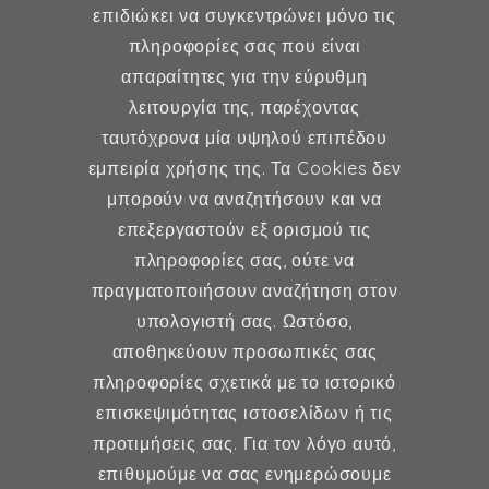
επιδιώκει να συγκεντρώνει μόνο τις
MD, MSc, FMH
πληροφορίες σας που είναι
Μαιευτήρας - Χειρουργός
απαραίτητες για την εύρυθμη
Γυναικολόγος
λειτουργία της, παρέχοντας
Μέλος ESHRE, ISA, FMH
ταυτόχρονα μία υψηλού επιπέδου
εμπειρία χρήσης της. Τα Cookies δεν
μπορούν να αναζητήσουν και να
επεξεργαστούν εξ ορισμού τις
Γυναικολογία
πληροφορίες σας, ούτε να
πραγματοποιήσουν αναζήτηση στον
Υποβοηθούμενη Αναπαραγωγή
υπολογιστή σας. Ωστόσο,
Μαιευτική
αποθηκεύουν προσωπικές σας
πληροφορίες σχετικά με το ιστορικό
επισκεψιμότητας ιστοσελίδων ή τις
Επικοινωνία
προτιμήσεις σας. Για τον λόγο αυτό,
επιθυμούμε να σας ενημερώσουμε