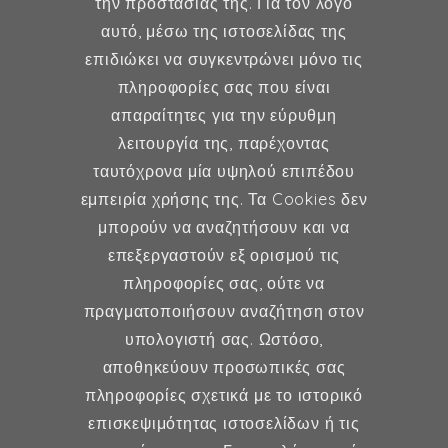
την προστασίας της. Για τον λόγο
Δήμητρα Φέξη
αυτό, μέσω της ιστοσελίδας της
επιδιώκει να συγκεντρώνει μόνο τις
MD, MSc, FMH
πληροφορίες σας που είναι
Μαιευτήρας - Χειρουργός
απαραίτητες για την εύρυθμη
Γυναικολόγος
λειτουργία της, παρέχοντας
Μέλος ESHRE, ISA, FMH
ταυτόχρονα μία υψηλού επιπέδου
εμπειρία χρήσης της. Τα Cookies δεν
μπορούν να αναζητήσουν και να
επεξεργαστούν εξ ορισμού τις
Γυναικολογία
πληροφορίες σας, ούτε να
πραγματοποιήσουν αναζήτηση στον
Υποβοηθούμενη Αναπαραγωγή
υπολογιστή σας. Ωστόσο,
Μαιευτική
αποθηκεύουν προσωπικές σας
πληροφορίες σχετικά με το ιστορικό
επισκεψιμότητας ιστοσελίδων ή τις