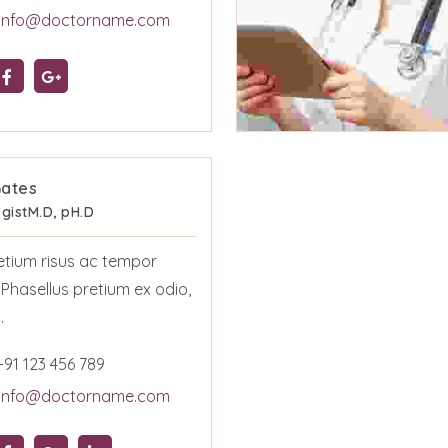
info@doctorname.com
 Gates
gist
M.D, pH.D
etium risus ac tempor
. Phasellus pretium ex odio,
.
+91 123 456 789
info@doctorname.com