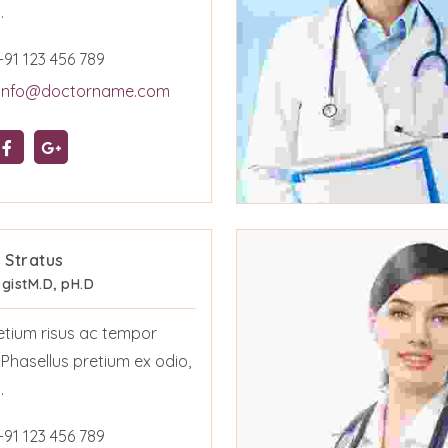
.
+91 123 456 789
info@doctorname.com
h Stratus
gist
M.D, pH.D
etium risus ac tempor
. Phasellus pretium ex odio,
.
+91 123 456 789