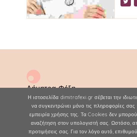
Δήμητρα Φέξη
Η ιστοσελίδα dimitrafexi.gr σέβεται την ιδιωτ
MD, MSc, FMH
να συγκεντρώνει μόνο τις πληροφορίες σας 
Μαιευτήρας - Χειρουργός
εμπειρία χρήσης της. Τα Cookies δεν μπορο
Γυναικολόγος
αναζήτηση στον υπολογιστή σας. Ωστόσο, απ
προτιμήσεις σας. Για τον λόγο αυτό, επιθυμ
Μέλος ESHRE, ISA, FMH