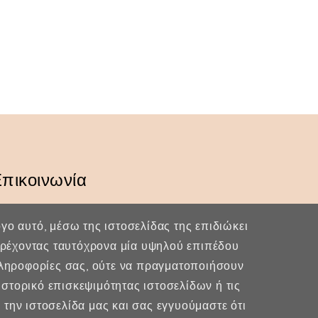
πικοινωνία
Κερασούντος 5, Αθήνα 115 28
λόγο αυτό, μέσω της ιστοσελίδας της επιδιώκει
(30) 211 42 33 309
παρέχοντας ταυτόχρονα μία υψηλού επιπέδου
πληροφορίες σας, ούτε να πραγματοποιήσουν
(30) 697 49 05 113
στορικό επισκεψιμότητας ιστοσελίδων ή τις
fexidr@gmail.com
την ιστοσελίδα μας και σας εγγυούμαστε ότι