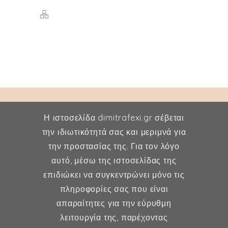
Η ιστοσελίδα dimitrafexi.gr σέβεται
την ιδιωτικότητά σας και μεριμνά για
την προστασίας της. Για τον λόγο
Δήμητρα Φέξη
αυτό, μέσω της ιστοσελίδας της
επιδιώκει να συγκεντρώνει μόνο τις
MD, MSc, FMH
πληροφορίες σας που είναι
Μαιευτήρας - Χειρουργός
απαραίτητες για την εύρυθμη
Γυναικολόγος
λειτουργία της, παρέχοντας
Μέλος ESHRE, ISA, FMH