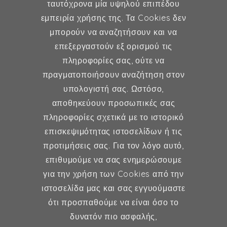
ταυτόχρονα μία υψηλού επιπέδου
εμπειρία χρήσης της. Τα Cookies δεν
μπορούν να αναζητήσουν και να
επεξεργαστούν εξ ορισμού τις
Γυναικολογία
πληροφορίες σας, ούτε να
πραγματοποιήσουν αναζήτηση στον
Υποβοηθούμενη Αναπαραγωγή
υπολογιστή σας. Ωστόσο,
Μαιευτική
αποθηκεύουν προσωπικές σας
πληροφορίες σχετικά με το ιστορικό
επισκεψιμότητας ιστοσελίδων ή τις
Επικοινωνία
προτιμήσεις σας. Για τον λόγο αυτό,
επιθυμούμε να σας ενημερώσουμε
Κερασούντος 5, Αθήνα 115 28
για την χρήση των Cookies από την
ιστοσελίδα μας και σας εγγυούμαστε
(30) 211 42 33 309
ότι προσπαθούμε να είναι όσο το
(30) 697 49 05 113
δυνατόν πιο ασφαλής,