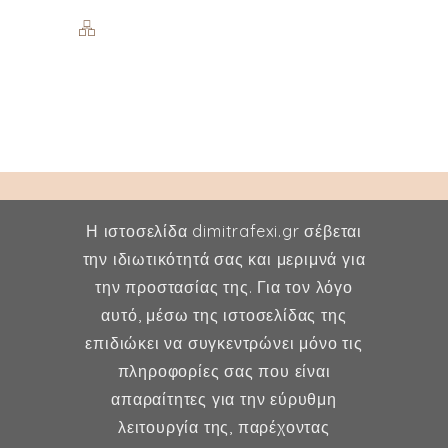
Η ιστοσελίδα dimitrafexi.gr σέβεται
την ιδιωτικότητά σας και μεριμνά για
την προστασίας της. Για τον λόγο
Δήμητρα Φέξη
αυτό, μέσω της ιστοσελίδας της
επιδιώκει να συγκεντρώνει μόνο τις
MD, MSc, FMH
πληροφορίες σας που είναι
Μαιευτήρας - Χειρουργός
απαραίτητες για την εύρυθμη
Γυναικολόγος
λειτουργία της, παρέχοντας
Μέλος ESHRE, ISA, FMH