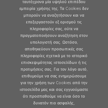
ταυτόχρονα μία υψηλού επιπέδου
εμπειρία χρήσης της. Τα Cookies δεν
μπορούν να αναζητήσουν και να
επεξεργαστούν εξ ορισμού τις
Γυναικολογία
πληροφορίες σας, ούτε να
πραγματοποιήσουν αναζήτηση στον
Υποβοηθούμενη Αναπαραγωγή
υπολογιστή σας. Ωστόσο,
Μαιευτική
αποθηκεύουν προσωπικές σας
πληροφορίες σχετικά με το ιστορικό
επισκεψιμότητας ιστοσελίδων ή τις
Επικοινωνία
προτιμήσεις σας. Για τον λόγο αυτό,
επιθυμούμε να σας ενημερώσουμε
Κερασούντος 5, Αθήνα 115 28
για την χρήση των Cookies από την
ιστοσελίδα μας και σας εγγυούμαστε
(30) 211 42 33 309
ότι προσπαθούμε να είναι όσο το
(30) 697 49 05 113
δυνατόν πιο ασφαλής,