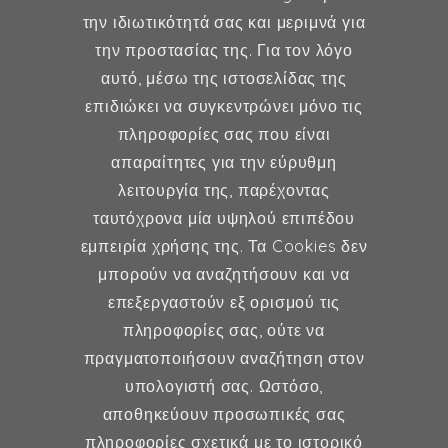
την ιδιωτικότητά σας και μεριμνά για
την προστασίας της. Για τον λόγο
Δήμητρα Φέξη
αυτό, μέσω της ιστοσελίδας της
επιδιώκει να συγκεντρώνει μόνο τις
MD, MSc, FMH
πληροφορίες σας που είναι
Μαιευτήρας - Χειρουργός
απαραίτητες για την εύρυθμη
Γυναικολόγος
λειτουργία της, παρέχοντας
Μέλος ESHRE, ISA, FMH
ταυτόχρονα μία υψηλού επιπέδου
εμπειρία χρήσης της. Τα Cookies δεν
μπορούν να αναζητήσουν και να
επεξεργαστούν εξ ορισμού τις
Γυναικολογία
πληροφορίες σας, ούτε να
πραγματοποιήσουν αναζήτηση στον
Υποβοηθούμενη Αναπαραγωγή
υπολογιστή σας. Ωστόσο,
Μαιευτική
αποθηκεύουν προσωπικές σας
πληροφορίες σχετικά με το ιστορικό