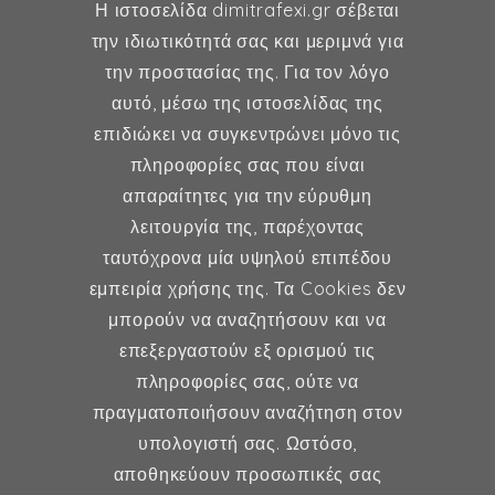
Η ιστοσελίδα dimitrafexi.gr σέβεται
την ιδιωτικότητά σας και μεριμνά για
την προστασίας της. Για τον λόγο
Δήμητρα Φέξη
αυτό, μέσω της ιστοσελίδας της
επιδιώκει να συγκεντρώνει μόνο τις
MD, MSc, FMH
πληροφορίες σας που είναι
Μαιευτήρας - Χειρουργός
απαραίτητες για την εύρυθμη
Γυναικολόγος
λειτουργία της, παρέχοντας
Μέλος ESHRE, ISA, FMH
ταυτόχρονα μία υψηλού επιπέδου
εμπειρία χρήσης της. Τα Cookies δεν
μπορούν να αναζητήσουν και να
επεξεργαστούν εξ ορισμού τις
Γυναικολογία
πληροφορίες σας, ούτε να
πραγματοποιήσουν αναζήτηση στον
Υποβοηθούμενη Αναπαραγωγή
υπολογιστή σας. Ωστόσο,
Μαιευτική
αποθηκεύουν προσωπικές σας