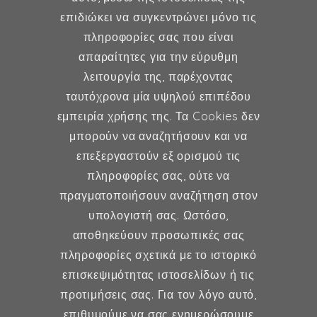
επιδιώκει να συγκεντρώνει μόνο τις
MD, MSc, FMH
πληροφορίες σας που είναι
Μαιευτήρας - Χειρουργός
απαραίτητες για την εύρυθμη
Γυναικολόγος
λειτουργία της, παρέχοντας
Μέλος ESHRE, ISA, FMH
ταυτόχρονα μία υψηλού επιπέδου
εμπειρία χρήσης της. Τα Cookies δεν
μπορούν να αναζητήσουν και να
επεξεργαστούν εξ ορισμού τις
Γυναικολογία
πληροφορίες σας, ούτε να
πραγματοποιήσουν αναζήτηση στον
Υποβοηθούμενη Αναπαραγωγή
υπολογιστή σας. Ωστόσο,
Μαιευτική
αποθηκεύουν προσωπικές σας
πληροφορίες σχετικά με το ιστορικό
επισκεψιμότητας ιστοσελίδων ή τις
Επικοινωνία
προτιμήσεις σας. Για τον λόγο αυτό,
επιθυμούμε να σας ενημερώσουμε