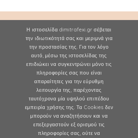
Η ιστοσελίδα dimitrafexi.gr σέβεται
την ιδιωτικότητά σας και μεριμνά για
την προστασίας της. Για τον λόγο
Δήμητρα Φέξη
αυτό, μέσω της ιστοσελίδας της
επιδιώκει να συγκεντρώνει μόνο τις
MD, MSc, FMH
πληροφορίες σας που είναι
Μαιευτήρας - Χειρουργός
απαραίτητες για την εύρυθμη
Γυναικολόγος
λειτουργία της, παρέχοντας
Μέλος ESHRE, ISA, FMH
ταυτόχρονα μία υψηλού επιπέδου
εμπειρία χρήσης της. Τα Cookies δεν
μπορούν να αναζητήσουν και να
επεξεργαστούν εξ ορισμού τις
Γυναικολογία
πληροφορίες σας, ούτε να