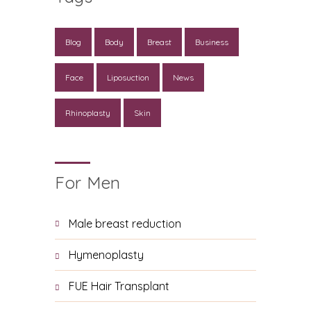
Blog
Body
Breast
Business
Face
Liposuction
News
Rhinoplasty
Skin
For Men
Male breast reduction
Hymenoplasty
FUE Hair Transplant