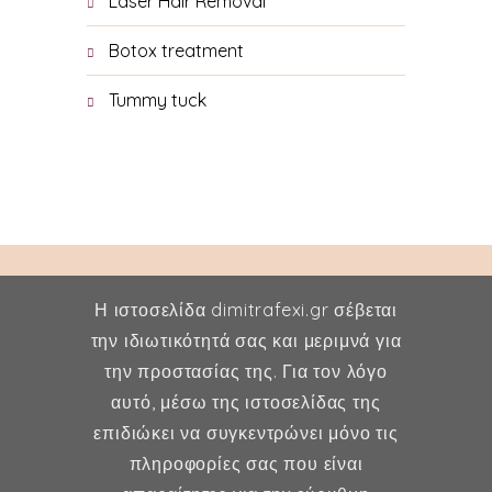
Laser Hair Removal
Botox treatment
Tummy tuck
Η ιστοσελίδα dimitrafexi.gr σέβεται
την ιδιωτικότητά σας και μεριμνά για
την προστασίας της. Για τον λόγο
Δήμητρα Φέξη
αυτό, μέσω της ιστοσελίδας της
επιδιώκει να συγκεντρώνει μόνο τις
MD, MSc, FMH
πληροφορίες σας που είναι
Μαιευτήρας - Χειρουργός