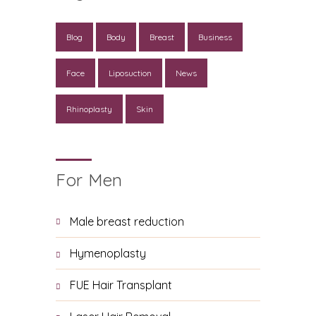
Blog
Body
Breast
Business
Face
Liposuction
News
Rhinoplasty
Skin
For Men
Male breast reduction
Hymenoplasty
FUE Hair Transplant