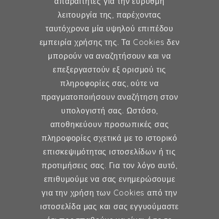
απαραίτητες για την εύρυθμη
Γυναικολόγος
λειτουργία της, παρέχοντας
Μέλος ESHRE, ISA, FMH
ταυτόχρονα μία υψηλού επιπέδου
εμπειρία χρήσης της. Τα Cookies δεν
μπορούν να αναζητήσουν και να
επεξεργαστούν εξ ορισμού τις
Γυναικολογία
πληροφορίες σας, ούτε να
πραγματοποιήσουν αναζήτηση στον
Υποβοηθούμενη Αναπαραγωγή
υπολογιστή σας. Ωστόσο,
Μαιευτική
αποθηκεύουν προσωπικές σας
πληροφορίες σχετικά με το ιστορικό
επισκεψιμότητας ιστοσελίδων ή τις
Επικοινωνία
προτιμήσεις σας. Για τον λόγο αυτό,
επιθυμούμε να σας ενημερώσουμε
Κερασούντος 5, Αθήνα 115 28
για την χρήση των Cookies από την
ιστοσελίδα μας και σας εγγυούμαστε
(30) 211 42 33 309